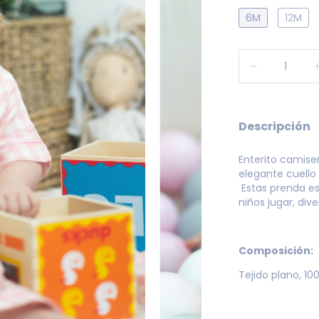
6M
12M
Descripción
Enterito camis
elegante cuello 
Estas prenda es
niños jugar, div
Composición:
Tejido plano, 10