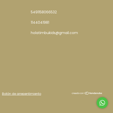
5491158066532
1144041981
holatimbukids@gmail.com
/
Botón de arrepentimiento