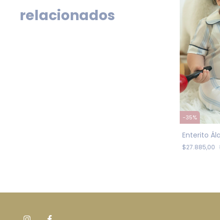
relacionados
-
35
%
Enterito Á
$27.885,00