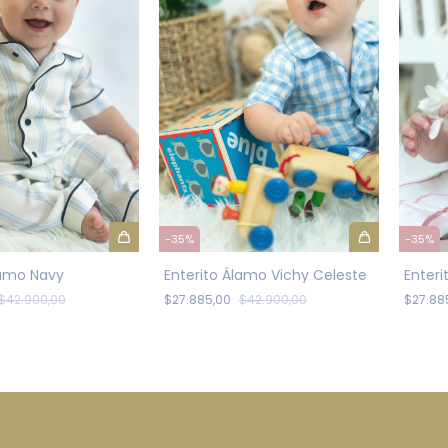
-
35
%
-
35
%
lamo Navy
Enterito Álamo Vichy Celeste
Enter
$42.900,00
$27.885,00
$42.900,00
$27.88