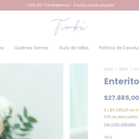
- 10% OFF Transferencia - Envíos a todo el país!
os
Quiénes Somos
Guía de talles
Política de Devolu
INICIO
/
BEBÉS
/
PIJ
Enterit
$27.885,0
3
x
$9.295,00
sin i
10% de descuento
Ver más detalles
TALLE