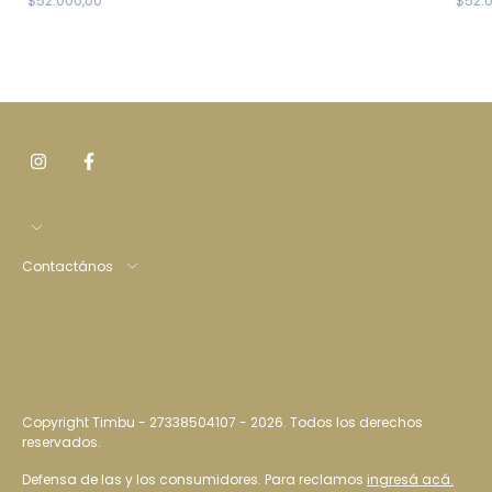
$52.
$52.000,00
Contactános
Copyright Timbu - 27338504107 - 2026. Todos los derechos
reservados.
Defensa de las y los consumidores. Para reclamos
ingresá acá.