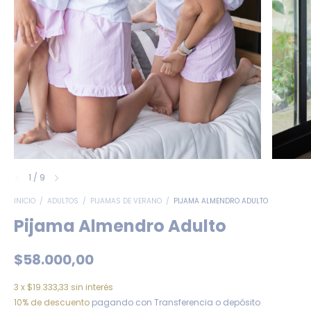
1
/
9
INICIO
/
ADULTOS
/
PIJAMAS DE VERANO
/
PIJAMA ALMENDRO ADULTO
Pijama Almendro Adulto
$58.000,00
3
x
$19.333,33
sin interés
10% de descuento
pagando con Transferencia o depósito