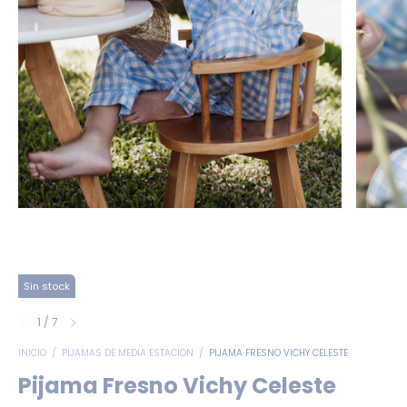
Sin stock
1
/
7
INICIO
/
PIJAMAS DE MEDIA ESTACION
/
PIJAMA FRESNO VICHY CELESTE
Pijama Fresno Vichy Celeste